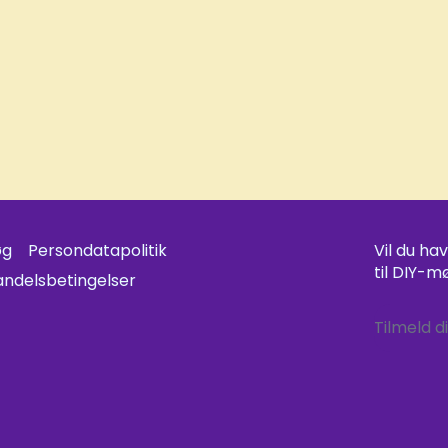
øg
Persondatapolitik
Vil du ha
til DIY-m
andelsbetingelser
Tilmeld d