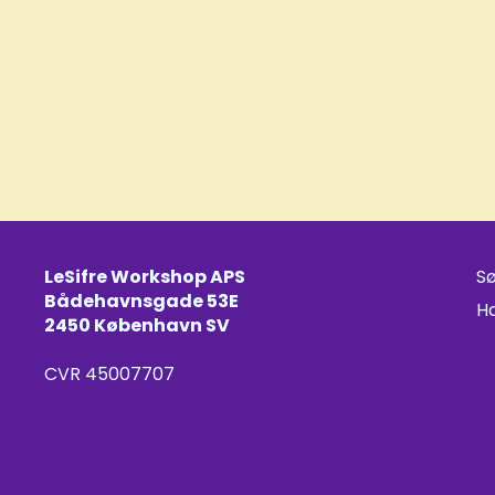
LeSifre Workshop APS
S
Bådehavnsgade 53E
H
2450 København SV
CVR 45007707